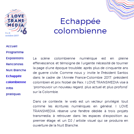
Echappée
colombienne
Accueil
Programme
Expositions
La scène colombienne numérique est en pleine
effervescence, et témoigne de l’urgente nécessité de tourner
Rencontres
la page d’une époque troublée, après plus de cinquante ans
Nuit Blanche
de guerre civile. Comme nous y invite le Président Santos
Echappée
dans le cadre de l’Année France-Colombie 2017, président
colombienne
colombien et prix Nobel de Paix, I LOVE TRANSMEDIA vise à
“promouvoir un nouveau regard, plus actuel et plus profond”
Infos
sur la Colombie.
pratiques
Dans ce contexte, le web est un vecteur privilégié, tout
comme les écritures numériques en général. I LOVE
TRANSMEDIA réserve une fenêtre dédiée à trois projets
transmedia, à retrouver dans les espaces d’exposition au
premier étage, et un DJ / artiste visuel qui se produira en
ouverture de la Nuit Blanche.