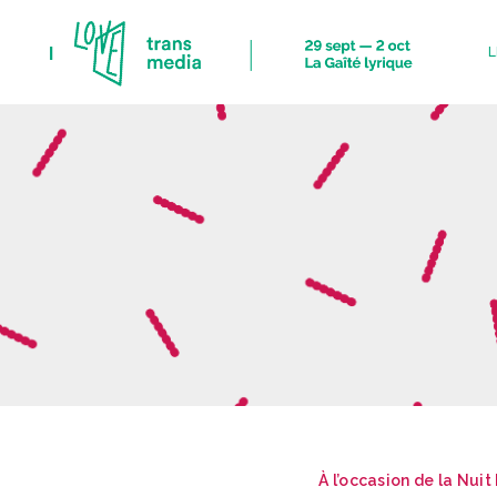
I
L
L
T
À l’occasion de la Nui